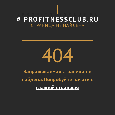
# P R O F I T N E S S C L U B. R U
# PROFITNESSCLUB.RU
СТРАНИЦА НЕ НАЙДЕНА
404
Запрашиваемая страница не
найдена. Попробуйте начать с
главной страницы