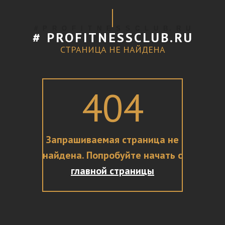
# P R O F I T N E S S C L U B. R U
# PROFITNESSCLUB.RU
СТРАНИЦА НЕ НАЙДЕНА
404
Запрашиваемая страница не
найдена. Попробуйте начать с
главной страницы