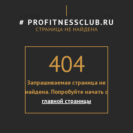
# P R O F I T N E S S C L U B. R U
# PROFITNESSCLUB.RU
СТРАНИЦА НЕ НАЙДЕНА
404
Запрашиваемая страница не
найдена. Попробуйте начать с
главной страницы