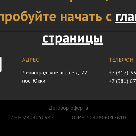
пробуйте начать с
гл
страницы
АДРЕС
ТЕЛЕФОН
Ленинградское шоссе д. 22,
+7 (812) 3
пос. Юкки
+7 (981) 8
Договор-оферта
ИНН 7804050942
ОГРН 1047806017610