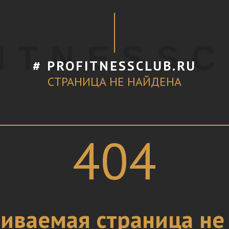
I T N E S S C
# PROFITNESSCLUB.RU
СТРАНИЦА НЕ НАЙДЕНА
404
иваемая страница не 