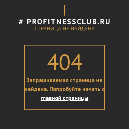
# P R O F I T N E S S C L U B. R U
# PROFITNESSCLUB.RU
СТРАНИЦА НЕ НАЙДЕНА
404
Запрашиваемая страница не
найдена. Попробуйте начать с
главной страницы