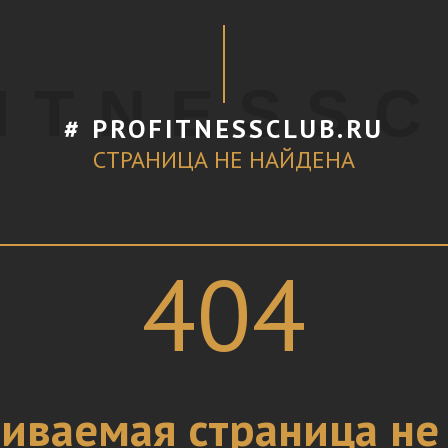
I T N E S S C
# PROFITNESSCLUB.RU
СТРАНИЦА НЕ НАЙДЕНА
404
иваемая страница не 