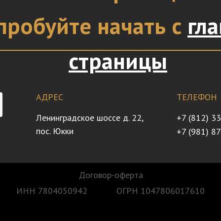
пробуйте начать с
гл
страницы
АДРЕС
ТЕЛЕФОН
Ленинградское шоссе д. 22,
+7 (812) 3
пос. Юкки
+7 (981) 8
Договор-оферта
ИНН 7804050942
ОГРН 1047806017610