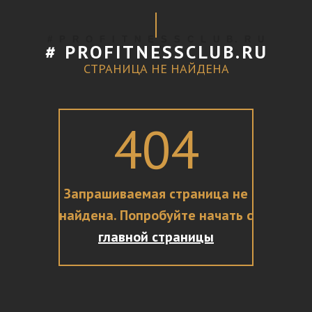
# P R O F I T N E S S C L U B. R U
# PROFITNESSCLUB.RU
СТРАНИЦА НЕ НАЙДЕНА
404
Запрашиваемая страница не
найдена. Попробуйте начать с
главной страницы