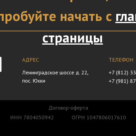
пробуйте начать с
гл
страницы
АДРЕС
ТЕЛЕФОН
Ленинградское шоссе д. 22,
+7 (812) 3
пос. Юкки
+7 (981) 8
Договор-оферта
ИНН 7804050942
ОГРН 1047806017610