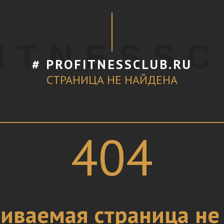
I T N E S S C
# PROFITNESSCLUB.RU
СТРАНИЦА НЕ НАЙДЕНА
404
иваемая страница не 