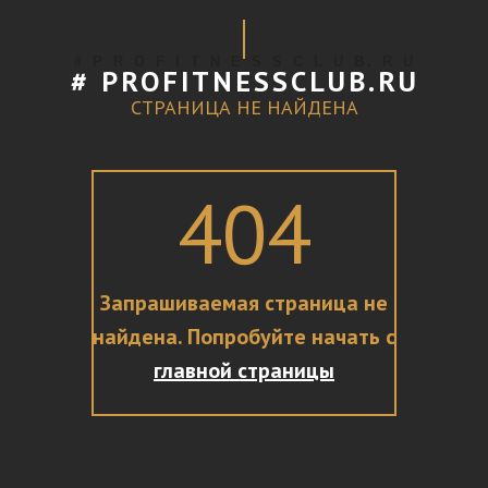
# P R O F I T N E S S C L U B. R U
# PROFITNESSCLUB.RU
СТРАНИЦА НЕ НАЙДЕНА
404
Запрашиваемая страница не
найдена. Попробуйте начать с
главной страницы