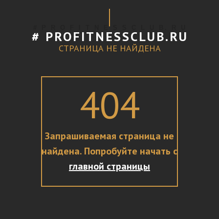
# P R O F I T N E S S C L U B. R U
# PROFITNESSCLUB.RU
СТРАНИЦА НЕ НАЙДЕНА
404
Запрашиваемая страница не
найдена. Попробуйте начать с
главной страницы