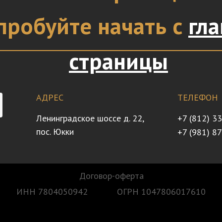
пробуйте начать с
гл
страницы
АДРЕС
ТЕЛЕФОН
Ленинградское шоссе д. 22,
+7 (812) 3
пос. Юкки
+7 (981) 8
Договор-оферта
ИНН 7804050942
ОГРН 1047806017610