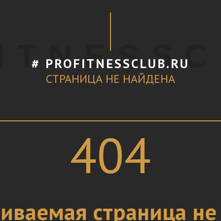
I T N E S S C
# PROFITNESSCLUB.RU
СТРАНИЦА НЕ НАЙДЕНА
404
иваемая страница не 