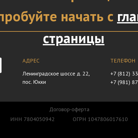
пробуйте начать с
гл
страницы
АДРЕС
ТЕЛЕФОН
Ленинградское шоссе д. 22,
+7 (812) 3
пос. Юкки
+7 (981) 8
Договор-оферта
ИНН 7804050942
ОГРН 1047806017610