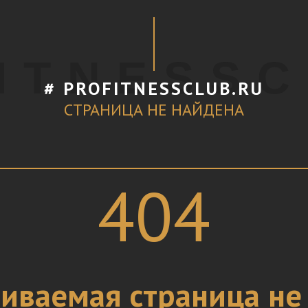
I T N E S S C
# PROFITNESSCLUB.RU
СТРАНИЦА НЕ НАЙДЕНА
404
иваемая страница не 