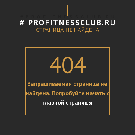
# P R O F I T N E S S C L U B. R U
# PROFITNESSCLUB.RU
СТРАНИЦА НЕ НАЙДЕНА
404
Запрашиваемая страница не
найдена. Попробуйте начать с
главной страницы