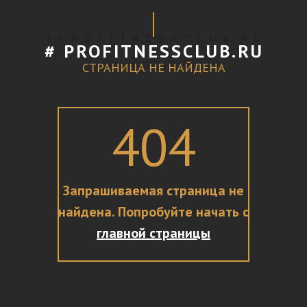
# P R O F I T N E S S C L U B. R U
# PROFITNESSCLUB.RU
СТРАНИЦА НЕ НАЙДЕНА
404
Запрашиваемая страница не
найдена. Попробуйте начать с
главной страницы