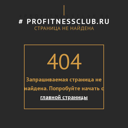
# P R O F I T N E S S C L U B. R U
# PROFITNESSCLUB.RU
СТРАНИЦА НЕ НАЙДЕНА
404
Запрашиваемая страница не
найдена. Попробуйте начать с
главной страницы