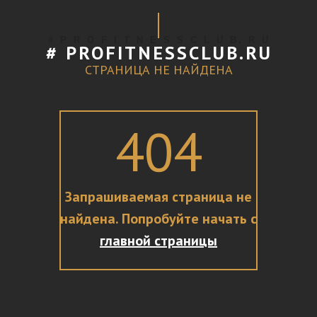
# P R O F I T N E S S C L U B. R U
# PROFITNESSCLUB.RU
СТРАНИЦА НЕ НАЙДЕНА
404
Запрашиваемая страница не
найдена. Попробуйте начать с
главной страницы